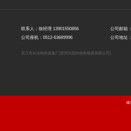
联系人：徐经理 13901550856
公司邮箱： w
公司座机：0512-63689996
公司地址
吴江市兴达电热设备厂(苏州贝思特电热电器有限公司)
城