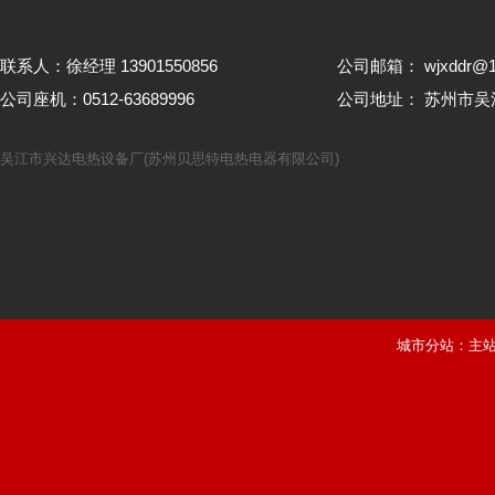
联系人：徐经理 13901550856
公司邮箱： wjxddr@1
公司座机：0512-63689996
公司地址： 苏州市
吴江市兴达电热设备厂(苏州贝思特电热电器有限公司)
城市分站：
主