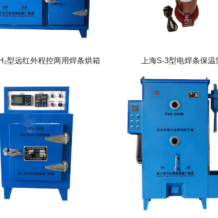
ZH₂型远红外程控两用焊条烘箱
上海S-3型电焊条保温