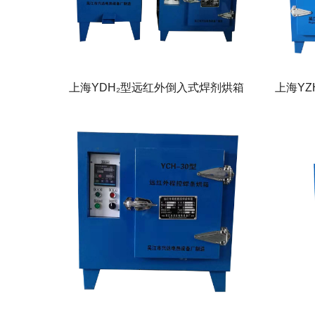
上海YDH₂型远红外倒入式焊剂烘箱
上海Y