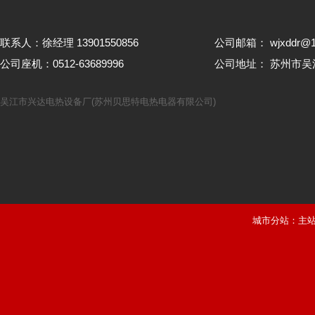
联系人：徐经理 13901550856
公司邮箱： wjxddr@1
公司座机：0512-63689996
公司地址： 苏州市
吴江市兴达电热设备厂(苏州贝思特电热电器有限公司)
城市分站：
主