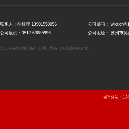
联系人：徐经理 13901550856
公司邮箱： wjxddr@1
公司座机：0512-63689996
公司地址： 苏州市
吴江市兴达电热设备厂(苏州贝思特电热电器有限公司)
城市分站：
主