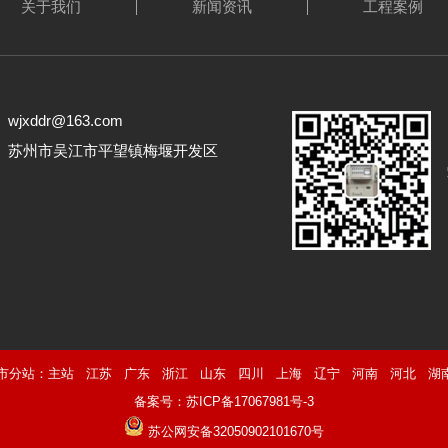
关于我们
新闻资讯
工程案例
jxddr@163.com
： 苏州市吴江市平望镇梅堰开发区
市分站：
主站
江苏
广东
浙江
山东
四川
上海
辽宁
河南
河北
湖
备案号：
苏ICP备17067981号-3
苏公网安备32050902101670号