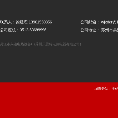
联系人：徐经理 13901550856
公司邮箱： wjxddr@1
公司座机：0512-63689996
公司地址： 苏州市
吴江市兴达电热设备厂(苏州贝思特电热电器有限公司)
城市分站：
主