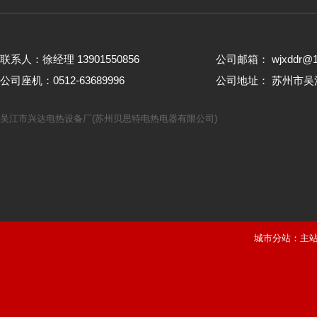
联系人：徐经理 13901550856
公司邮箱： wjxddr@1
公司座机：0512-63689996
公司地址： 苏州市
吴江市兴达电热设备厂(苏州贝思特电热电器有限公司)
城市分站：
主