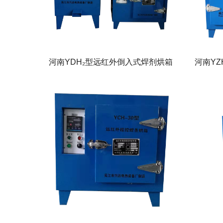
河南YDH₂型远红外倒入式焊剂烘箱
河南Y