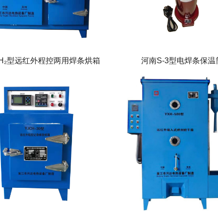
ZH₂型远红外程控两用焊条烘箱
河南S-3型电焊条保温