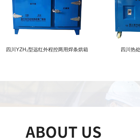
四川YZH₂型远红外程控两用焊条烘箱
四川热